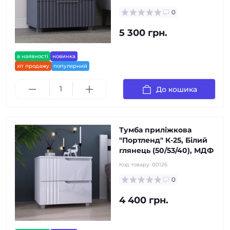
0
5 300 грн.
в наявності
новинка
хіт продажу
популярний
До кошика
Тумба приліжкова
"Портленд" К-25, Білий
глянець (50/53/40), МДФ
Код товару:
00126
0
4 400 грн.