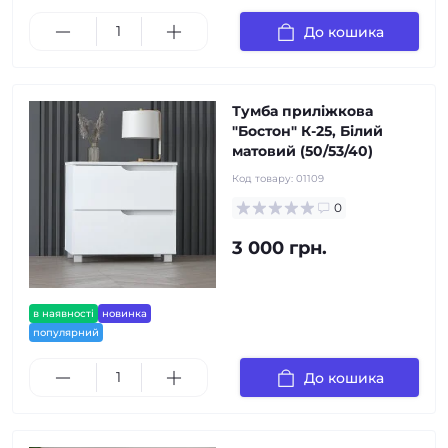
До кошика
Тумба приліжкова
"Бостон" К-25, Білий
матовий (50/53/40)
Код товару:
01109
0
3 000 грн.
в наявності
новинка
популярний
До кошика