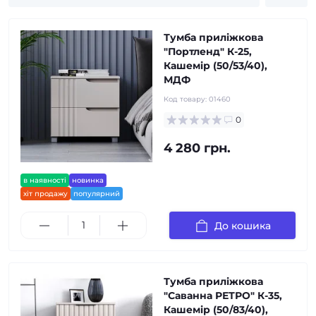
Тумба приліжкова
"Портленд" К-25,
Кашемір (50/53/40),
МДФ
Код товару:
01460
0
4 280 грн.
в наявності
новинка
хіт продажу
популярний
До кошика
Тумба приліжкова
"Саванна РЕТРО" К-35,
Кашемір (50/83/40),