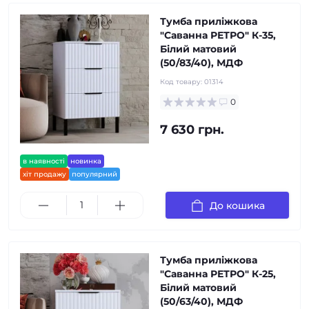
Тумба приліжкова
"Саванна РЕТРО" К-35,
Білий матовий
(50/83/40), МДФ
Код товару:
01314
0
7 630 грн.
в наявності
новинка
хіт продажу
популярний
До кошика
Тумба приліжкова
"Саванна РЕТРО" К-25,
Білий матовий
(50/63/40), МДФ