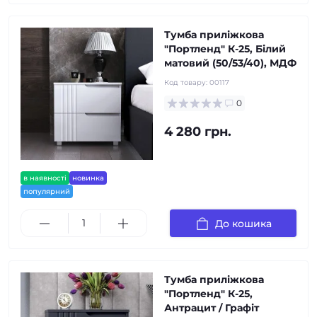
Тумба приліжкова
"Портленд" К-25, Білий
матовий (50/53/40), МДФ
Код товару:
00117
0
4 280 грн.
в наявності
новинка
популярний
До кошика
Тумба приліжкова
"Портленд" К-25,
Антрацит / Графіт