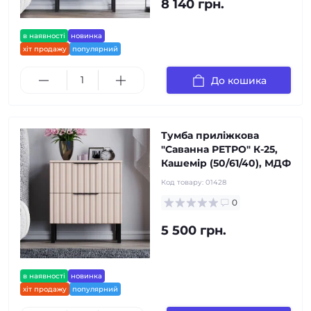
8 140 грн.
в наявності
новинка
хіт продажу
популярний
До кошика
Тумба приліжкова
"Саванна РЕТРО" К-25,
Кашемір (50/61/40), МДФ
Код товару:
01428
0
5 500 грн.
в наявності
новинка
хіт продажу
популярний