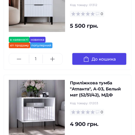
Код товару:
01312
0
5 500 грн.
в наявності
новинка
хіт продажу
популярний
До кошика
Приліжкова тумба
"Атланта", А-03, Белый
мат (52/51/42), МДФ
Код товару:
01203
0
4 900 грн.