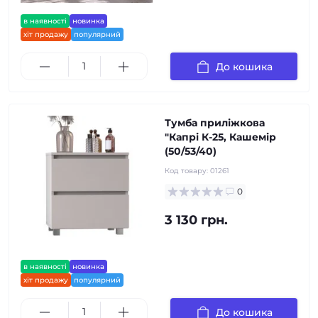
в наявності
новинка
хіт продажу
популярний
До кошика
Тумба приліжкова
"Капрі К-25, Кашемір
(50/53/40)
Код товару:
01261
0
3 130 грн.
в наявності
новинка
хіт продажу
популярний
До кошика