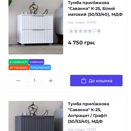
Тумба приліжкова
"Саванна" К-25, Білий
матовий (50/53/40), МДФ
Код товару:
00330
0
4 750 грн.
в наявності
новинка
хіт продажу
популярний
До кошика
Тумба приліжкова
"Саванна" К-25,
Антрацит / Графіт
(50/53/40), МДФ
Код товару:
00329