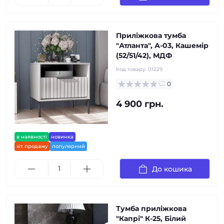
Приліжкова тумба
"Атланта", А-03, Кашемір
(52/51/42), МДФ
Код товару:
01229
0
4 900 грн.
в наявності
новинка
хіт продажу
популярний
До кошика
Тумба приліжкова
"Капрі" К-25, Білий