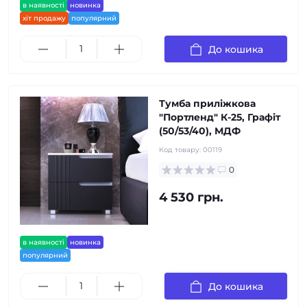
в наявності
новинка
хіт продажу
популярний
До кошика
Тумба приліжкова
"Портленд" К-25, Графіт
(50/53/40), МДФ
Код товару:
00119
0
4 530 грн.
в наявності
новинка
популярний
До кошика