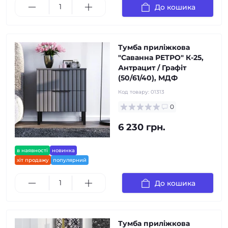
До кошика
Тумба приліжкова
"Саванна РЕТРО" К-25,
Антрацит / Графіт
(50/61/40), МДФ
Код товару:
01313
0
6 230 грн.
в наявності
новинка
хіт продажу
популярний
До кошика
Тумба приліжкова