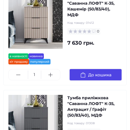
"Саванна ЛОФТ" К-35,
Кашемір (50/83/40),
МДФ
Код товару:
01412
0
7 630 грн.
в наявності
новинка
хіт продажу
популярний
До кошика
Тумба приліжкова
"Саванна ЛОФТ" К-35,
Антрацит / Графіт
(50/83/40), МДФ
Код товару:
01308