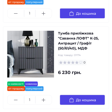
хіт продажу
популярний
До кошика
Тумба приліжкова
"Саванна ЛОФТ" К-25,
Антрацит / Графіт
(50/61/40), МДФ
Код товару:
01174
0
6 230 грн.
в наявності
новинка
хіт продажу
популярний
До кошика