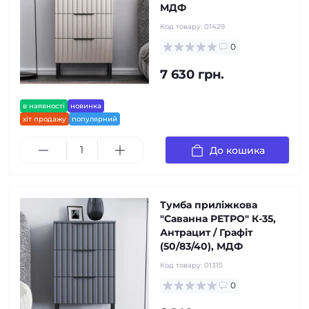
МДФ
Код товару:
01429
0
7 630 грн.
в наявності
новинка
хіт продажу
популярний
До кошика
Тумба приліжкова
"Саванна РЕТРО" К-35,
Антрацит / Графіт
(50/83/40), МДФ
Код товару:
01315
0