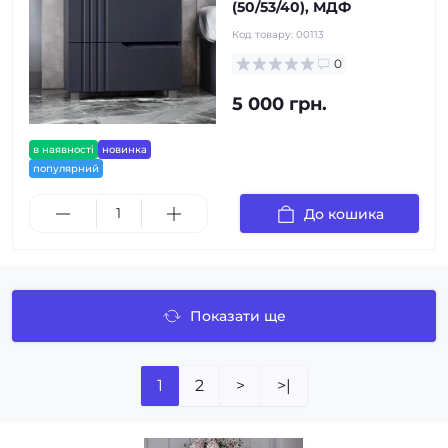
(50/53/40), МДФ
Код товару:
00113
0
5 000 грн.
в наявності
новинка
популярний
До кошика
Показати ще
1
2
>
>|