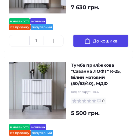
7 630 грн.
в наявності
новинка
хіт продажу
популярний
До кошика
Тумба приліжкова
"Саванна ЛОФТ" К-25,
Білий матовий
(50/63/40), МДФ
Код товару:
01166
0
5 500 грн.
в наявності
новинка
хіт продажу
популярний