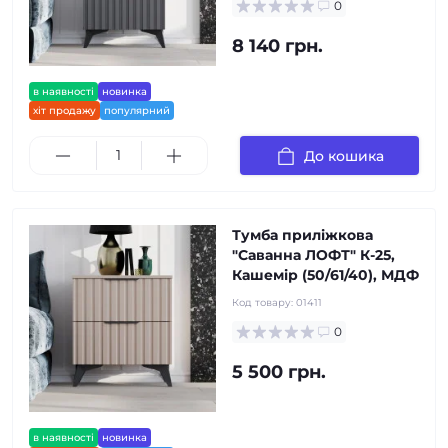
0
8 140 грн.
в наявності
новинка
хіт продажу
популярний
До кошика
Тумба приліжкова
"Саванна ЛОФТ" К-25,
Кашемір (50/61/40), МДФ
Код товару:
01411
0
5 500 грн.
в наявності
новинка