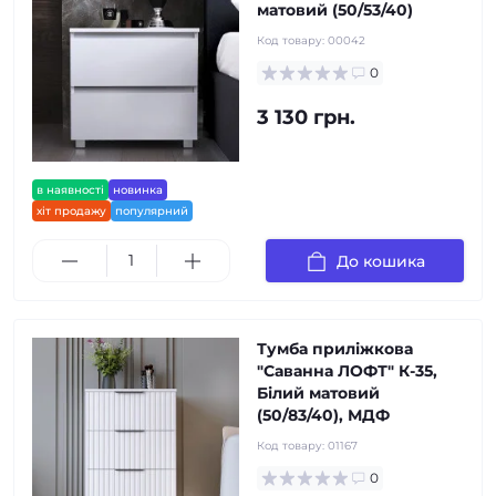
матовий (50/53/40)
Код товару:
00042
0
3 130 грн.
в наявності
новинка
хіт продажу
популярний
До кошика
Тумба приліжкова
"Саванна ЛОФТ" К-35,
Білий матовий
(50/83/40), МДФ
Код товару:
01167
0