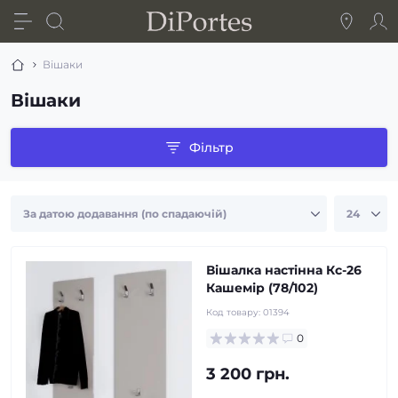
Вішаки
Вішаки
Фільтр
Вішалка настінна Кс-26
Кашемір (78/102)
Код товару:
01394
0
3 200 грн.