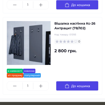
До кошика
Вішалка настінна Кс-26
Антрацит (78/102)
Код товару:
01393
0
2 800 грн.
в наявності
новинка
хіт продажу
популярний
До кошика