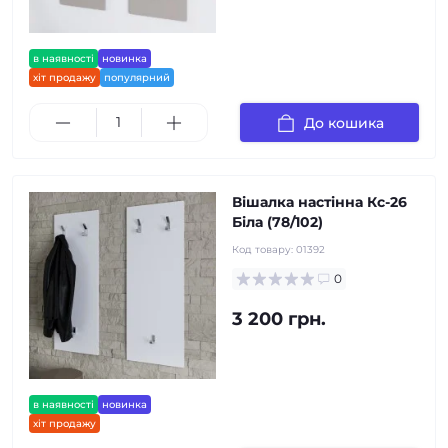
в наявності
новинка
хіт продажу
популярний
До кошика
Вішалка настінна Кс-26
Біла (78/102)
Код товару:
01392
0
3 200 грн.
в наявності
новинка
хіт продажу