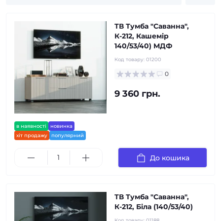
ТВ Тумба "Саванна",
К-212, Кашемір
140/53/40) МДФ
Код товару:
01200
0
9 360 грн.
в наявності
новинка
хіт продажу
популярний
До кошика
ТВ Тумба "Саванна",
К-212, Біла (140/53/40)
Код товару:
01188