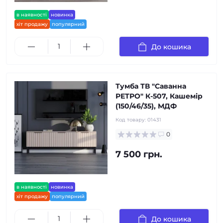
в наявності
новинка
хіт продажу
популярний
До кошика
Тумба ТВ "Саванна
РЕТРО" К-507, Кашемір
(150/46/35), МДФ
Код товару:
01431
0
7 500 грн.
в наявності
новинка
хіт продажу
популярний
До кошика