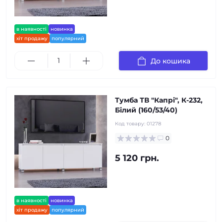
в наявності
новинка
хіт продажу
популярний
До кошика
Тумба ТВ "Капрі", К-232,
Білий (160/53/40)
Код товару:
01278
0
5 120 грн.
в наявності
новинка
хіт продажу
популярний