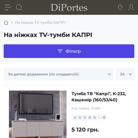
На ніжках TV-тумби КАПРІ
На ніжках TV-тумби КАПРІ
Фільтр
Тумба ТВ "Капрі", К-232,
Кашемір (160/53/40)
Код товару:
01280
0
5 120 грн.