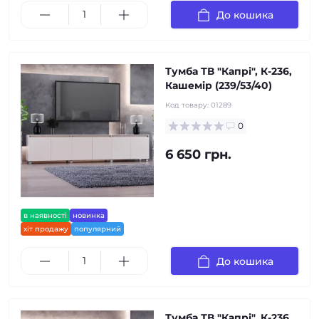
До кошика
Тумба ТВ "Капрі", К-236,
Кашемір (239/53/40)
Код товару:
01289
0
6 650 грн.
в наявності
новинка
хіт продажу
популярний
До кошика
Тумба ТВ "Капрі", К-236,