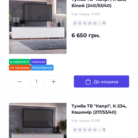
Білий (240/53/40)
Код товару:
01287
0
6 650 грн.
в наявності
новинка
хіт продажу
популярний
До кошика
Тумба ТВ "Капрі", К-234,
Кашемір (217/53/40)
Код товару:
01283
0