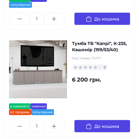
популярний
До кошика
Тумба ТВ "Капрі", К-235,
Кашемір (199/53/40)
Код товару:
01277
0
6 200 грн.
в наявності
новинка
хіт продажу
популярний
До кошика