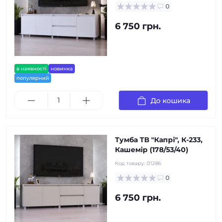
0
6 750 грн.
в наявності
новинка
популярний
До кошика
Тумба ТВ "Капрі", К-233,
Кашемір (178/53/40)
Код товару:
01286
0
6 750 грн.