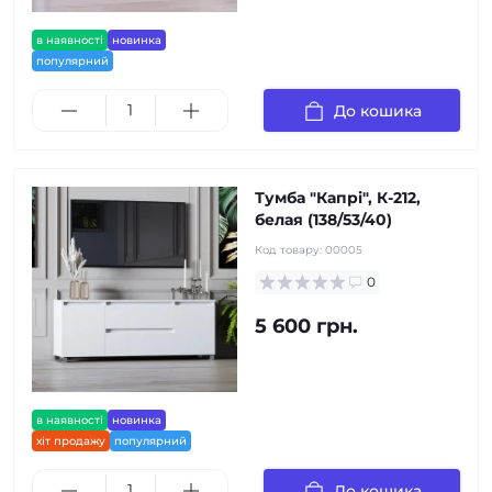
в наявності
новинка
популярний
До кошика
Тумба "Капрі", К-212,
белая (138/53/40)
Код товару:
00005
0
5 600 грн.
в наявності
новинка
хіт продажу
популярний
До кошика