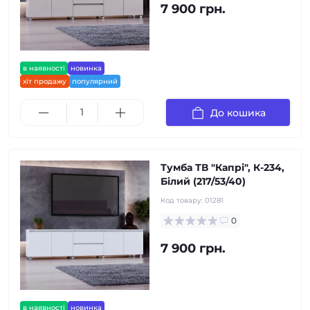
7 900 грн.
в наявності
новинка
хіт продажу
популярний
До кошика
Тумба ТВ "Капрі", К-234,
Білий (217/53/40)
Код товару:
01281
0
7 900 грн.
в наявності
новинка