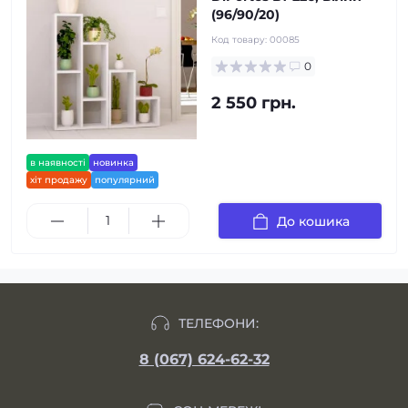
(96/90/20)
Код товару:
00085
0
2 550 грн.
в наявності
новинка
хіт продажу
популярний
До кошика
ТЕЛЕФОНИ:
8 (067) 624-62-32