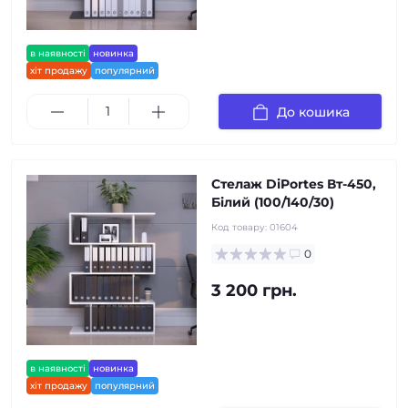
в наявності
новинка
хіт продажу
популярний
До кошика
Стелаж DiPortes Вт-450,
Білий (100/140/30)
Код товару:
01604
0
3 200 грн.
в наявності
новинка
хіт продажу
популярний