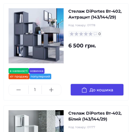
Стелаж DiPortes Вт-402,
Антрацит (143/144/29)
Код товару:
01178
0
6 500 грн.
в наявності
новинка
хіт продажу
популярний
До кошика
Стелаж DiPortes Вт-402,
Білий (143/144/29)
Код товару:
01177