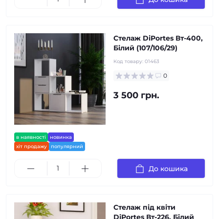
Стелаж DiPortes Вт-400,
Білий (107/106/29)
Код товару:
01463
0
3 500 грн.
в наявності
новинка
хіт продажу
популярний
До кошика
Стелаж під квіти
DiPortes Вт-226, Білий