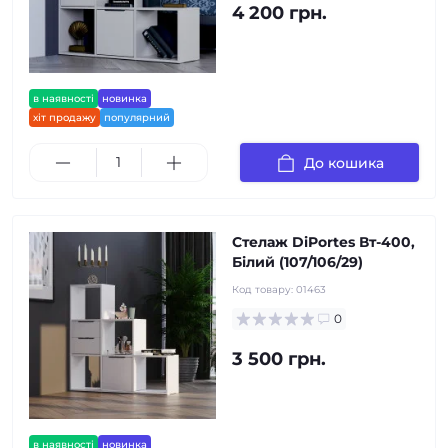
4 200 грн.
в наявності
новинка
хіт продажу
популярний
До кошика
Стелаж DiPortes Вт-400,
Білий (107/106/29)
Код товару:
01463
0
3 500 грн.
в наявності
новинка