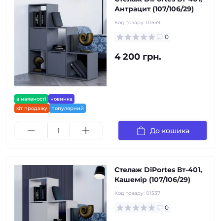
Антрацит (107/106/29)
Код товару:
01539
0
4 200 грн.
в наявності
новинка
хіт продажу
популярний
До кошика
Стелаж DiPortes Вт-401,
Кашемір (107/106/29)
Код товару:
01537
0