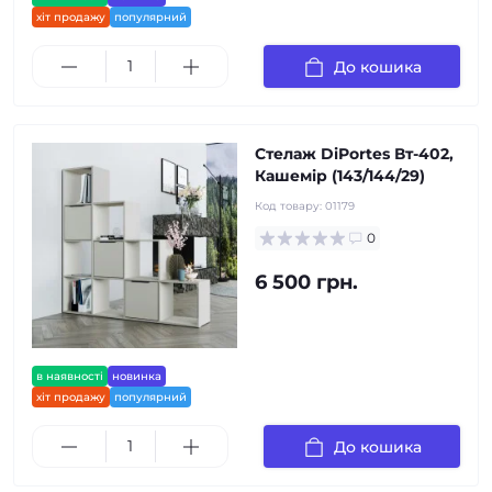
хіт продажу
популярний
До кошика
Стелаж DiPortes Вт-402,
Кашемір (143/144/29)
Код товару:
01179
0
6 500 грн.
в наявності
новинка
хіт продажу
популярний
До кошика