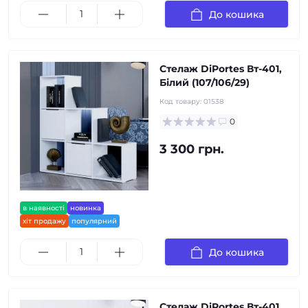
До кошика
Стелаж DiPortes Вт-401,
Білий (107/106/29)
Код товару:
01538
0
3 300 грн.
в наявності
новинка
хіт продажу
популярний
До кошика
Стелаж DiPortes Вт-401,