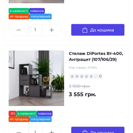
в наявності
новинка
хіт продажу
популярний
До кошика
Стелаж DiPortes Вт-400,
Антрацит (107/106/29)
Код товару:
01464
0
3 900 грн.
3 555 грн.
-9%
в наявності
новинка
хіт продажу
популярний
До кошика