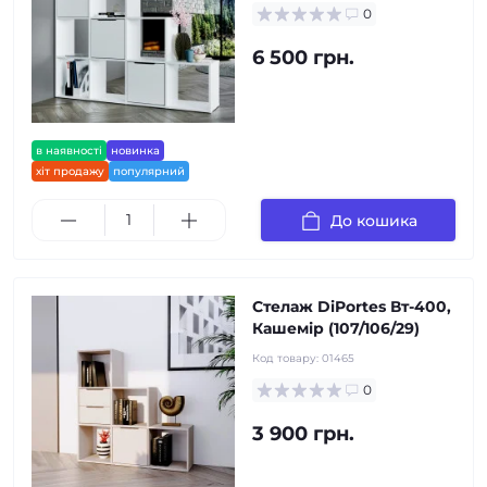
0
6 500 грн.
в наявності
новинка
хіт продажу
популярний
До кошика
Стелаж DiPortes Вт-400,
Кашемір (107/106/29)
Код товару:
01465
0
3 900 грн.