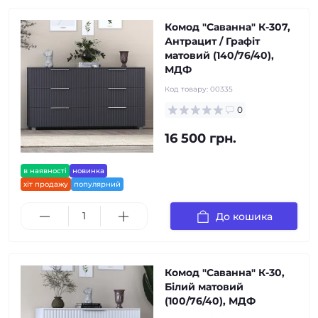
Комод "Саванна" К-307,
Антрацит / Графіт
матовий (140/76/40),
МДФ
Код товару:
00335
0
16 500 грн.
в наявності
новинка
хіт продажу
популярний
До кошика
Комод "Саванна" К-30,
Білий матовий
(100/76/40), МДФ