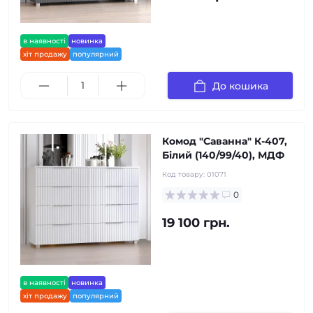
в наявності
новинка
хіт продажу
популярний
До кошика
Комод "Саванна" К-407,
Білий (140/99/40), МДФ
Код товару:
01071
0
19 100 грн.
в наявності
новинка
хіт продажу
популярний