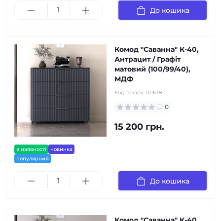
До кошика
Комод "Саванна" К-40,
Антрацит / Графіт
матовий (100/99/40),
МДФ
Код товару:
00638
0
15 200 грн.
в наявності
новинка
популярний
До кошика
Комод "Саванна" К-40,