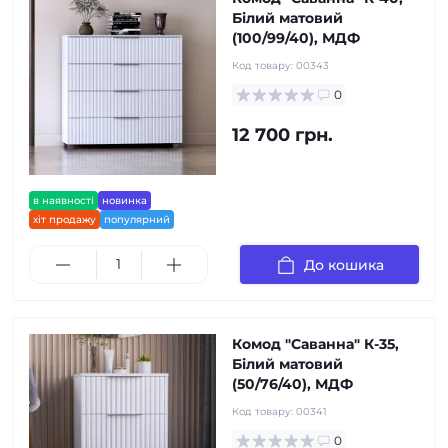
Білий матовий
(100/99/40), МДФ
Код товару:
00343
0
12 700 грн.
в наявності
новинка
хіт продажу
популярний
До кошика
Комод "Саванна" К-35,
Білий матовий
(50/76/40), МДФ
Код товару:
00341
0