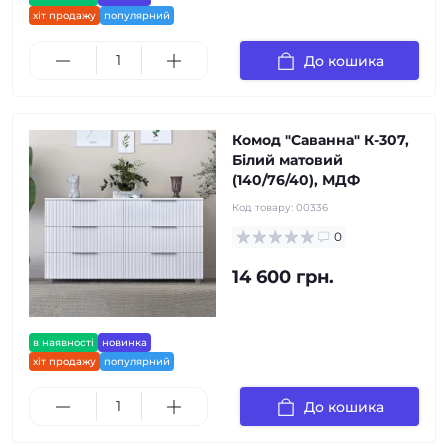
хіт продажу
популярний
До кошика
Комод "Саванна" К-307,
Білий матовий
(140/76/40), МДФ
Код товару:
00336
0
14 600 грн.
в наявності
новинка
хіт продажу
популярний
До кошика