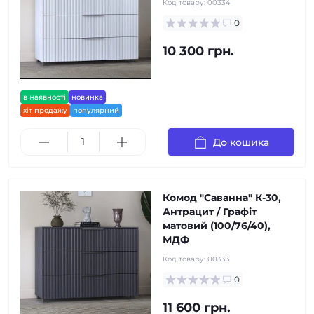
Код товару:
00334
0
10 300 грн.
в наявності
новинка
хіт продажу
популярний
До кошика
Комод "Саванна" К-30,
Антрацит / Графіт
матовий (100/76/40),
МДФ
Код товару:
00333
0
11 600 грн.