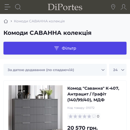
Комоди САВАННА колекція
Комоди САВАННА колекція
Фільтр
Комод "Саванна" К-407,
Антрацит / Графіт
(140/99/40), МДФ
Код товару:
01072
0
20 570 грн.