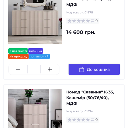
МДФ
Код товару:
01378
0
14 600 грн.
в наявності
новинка
хіт продажу
популярний
До кошика
Комод "Саванна" К-35,
Кашемір (50/76/40),
МДФ
Код товару:
01374
0