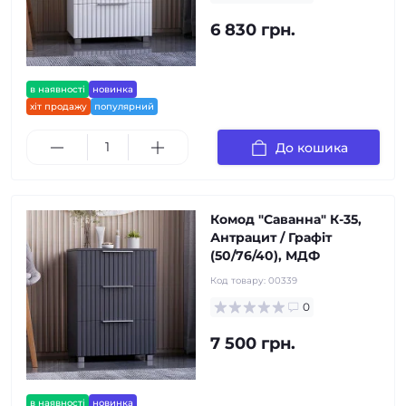
6 830 грн.
в наявності
новинка
хіт продажу
популярний
До кошика
Комод "Саванна" К-35,
Антрацит / Графіт
(50/76/40), МДФ
Код товару:
00339
0
7 500 грн.
в наявності
новинка