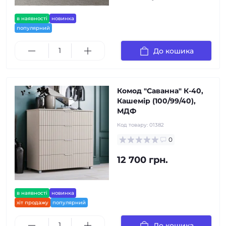
в наявності
новинка
популярний
До кошика
Комод "Саванна" К-40,
Кашемір (100/99/40),
МДФ
Код товару:
01382
0
12 700 грн.
в наявності
новинка
хіт продажу
популярний
До кошика