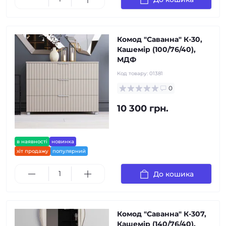
Комод "Саванна" К-30,
Кашемір (100/76/40),
МДФ
Код товару:
01381
0
10 300 грн.
в наявності
новинка
хіт продажу
популярний
До кошика
Комод "Саванна" К-307,
Кашемір (140/76/40),