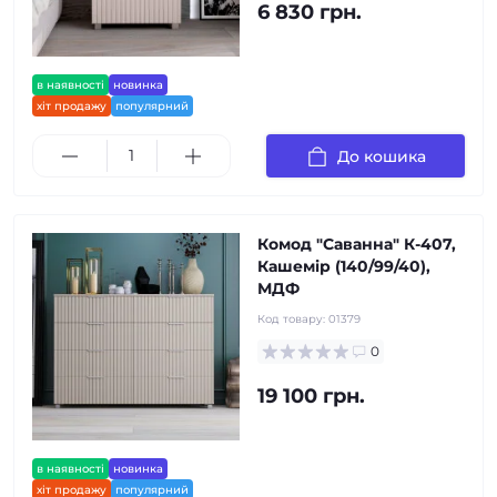
6 830 грн.
в наявності
новинка
хіт продажу
популярний
До кошика
Комод "Саванна" К-407,
Кашемір (140/99/40),
МДФ
Код товару:
01379
0
19 100 грн.
в наявності
новинка
хіт продажу
популярний