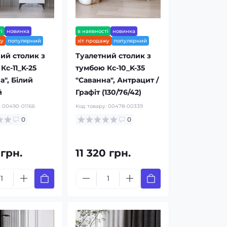
і
новинка
в наявності
новинка
жу
популярний
хіт продажу
популярний
ий столик з
Туалетний столик з
Кс-11_K-25
тумбою Кс-10_K-35
а", Білий
"Саванна", Антрацит /
й
Графіт (130/76/42)
:
00490-01166
Код товару:
00478-00339
0
0
 грн.
11 320 грн.