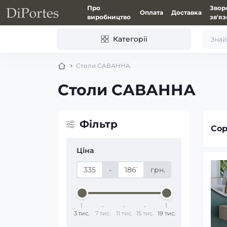
Про
Звор
Оплата
Доставка
виробництво
зв'я
Категорії
Столи САВАННА
Столи САВАННА
Фiльтр
Сор
Ціна
-
грн.
3 тис.
7 тис.
11 тис.
15 тис.
19 тис.