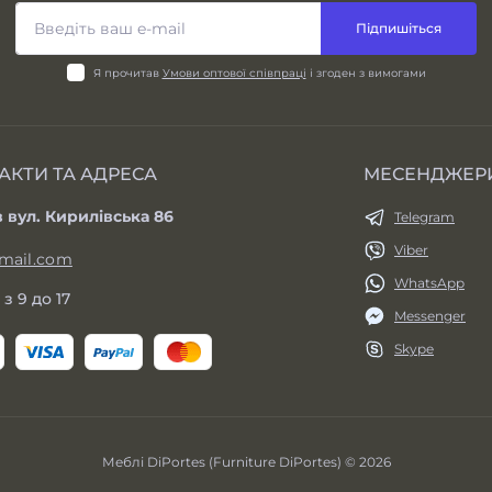
Підпишіться
Я прочитав
Умови оптової співпраці
і згоден з вимогами
АКТИ ТА АДРЕСА
МЕСЕНДЖЕР
в вул. Кирилівська 86
Telegram
Viber
mail.com
WhatsApp
 з 9 до 17
Messenger
Skype
Меблі DiPortes (Furniture DiPortes) © 2026