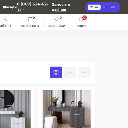
8 (067) 624-62-
Замовити
Фасади
ua
ru
en
32
дзвінок
0
0
0
абінет
порівняти
закладки
кошик