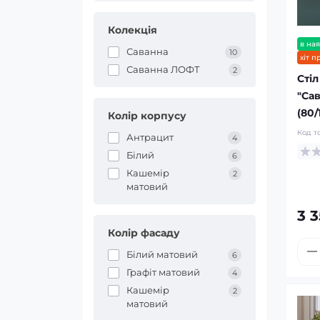
Колекція
в ная
Саванна
10
хіт 
Саванна ЛОФТ
2
Стіл
"Са
(80/
Колір корпусу
Код т
Антрацит
4
Білий
6
Кашемір
2
матовий
3 3
Колір фасаду
Білий матовий
6
Графіт матовий
4
Кашемір
2
матовий