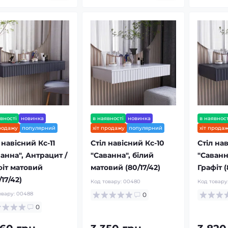
вності
новинка
в наявності
новинка
в наявност
продажу
популярний
хіт продажу
популярний
хіт прода
 навісний Кс-11
Стіл навісний Кс-10
Стіл на
анна", Антрацит /
"Саванна", білий
"Саванн
фіт матовий
матовий (80/17/42)
Графіт (
/17/42)
Код товару:
00480
Код товару
овару:
00488
0
0