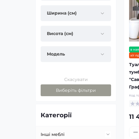
Ширина (см)
Висота (см)
в ная
Модель
хіт 
Туа
тумб
"Сав
Скасувати
Граф
Виберіть фільтри
Код т
Категорії
11 
Інші меблі