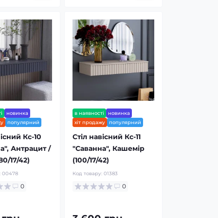
і
новинка
в наявності
новинка
жу
популярний
хіт продажу
популярний
вісний Кс-10
Стіл навісний Кс-11
а", Антрацит /
"Саванна", Кашемір
80/17/42)
(100/17/42)
:
00478
Код товару:
01383
0
0