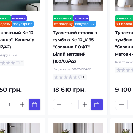
вності
новинка
в наявності
новинка
в наявност
продажу
популярний
хіт продажу
популярний
хіт прода
 навісний Кс-10
Туалетний столик з
Туалетн
ванна", Кашемір
тумбою Кс-10_K-35
тумбою 
17/42)
"Саванна ЛОФТ",
"Саванн
Білий матовий
матови
овару:
01270
(180/83/42)
Код товару
0
Код товару:
01167-00480
0
50 грн.
18 610 грн.
9 100