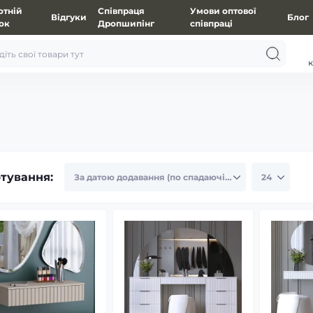
отній
Співпраця
Умови оптової
Відгуки
Блог
зок
Дропшипінг
співпраці
к
тування: