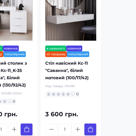
і
новинка
в наявності
новинка
жу
популярний
хіт продажу
популярний
ий столик з
Стіл навісний Кс-11
Кс-11_K-35
"Саванна", білий
а", Білий
матовий (100/17/42)
 (130/92/42)
Код товару:
00490
:
00490-00341
0
0
0 грн.
3 600 грн.