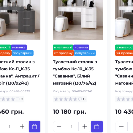
вності
новинка
в наявності
новинка
в наявност
продажу
популярний
хіт продажу
популярний
хіт прода
летний столик з
Туалетний столик з
Туалетн
ою Кс-11_K-35
тумбою Кс-10_K-35
тумбою 
анна", Антрацит /
"Саванна", Білий
"Саванн
іт (130/92/42)
матовий (130/76/42)
матовий
овару:
00488-00339
Код товару:
00480-00341
Код товару
0
0
460 грн.
10 180 грн.
10 43