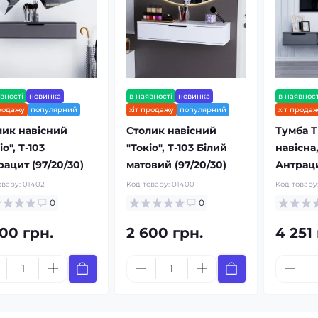
вності
новинка
в наявності
новинка
в наявност
продажу
популярний
хіт продажу
популярний
хіт прода
лик навісний
Столик навісний
Тумба Т
іо", Т-103
"Токіо", Т-103 Білий
навісна,
ацит (97/20/30)
матовий (97/20/30)
Антраци
овару:
01402
Код товару:
01400
Код товару
0
0
700 грн.
2 600 грн.
4 251