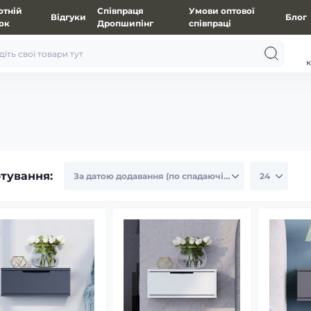
отній
Співпраця
Умови оптової
Відгуки
Блог
зок
Дропшипінг
співпраці
к
тування: