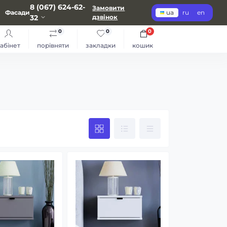
8 (067) 624-62-
Замовити
Фасади
ua
ru
en
32
дзвінок
0
0
0
абінет
порівняти
закладки
кошик