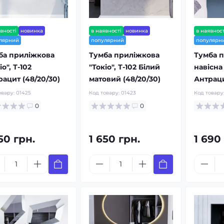
вності
новинка
в наявності
новинка
в наявност
лярний
популярний
популярн
ба приліжкова
Тумба приліжкова
Тумба 
іо", Т-102
"Токіо", Т-102 Білий
навісна 
ацит (48/20/30)
матовий (48/20/30)
Антраци
овару:
01425
Код товару:
01423
Код товару
0
0
50 грн.
1 650 грн.
1 690