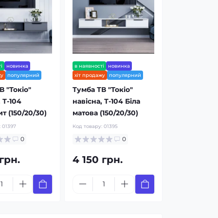
і
новинка
в наявності
новинка
жу
популярний
хіт продажу
популярний
В "Токіо"
Тумба ТВ "Токіо"
 Т-104
навісна, Т-104 Біла
т (150/20/30)
матова (150/20/30)
:
01397
Код товару:
01395
0
0
 грн.
4 150 грн.