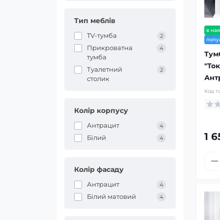
Тип меблів
в ная
TV-тумба
2
попу
Прикроватна
4
Тум
тумба
"Ток
Туалетний
2
Антр
столик
Код т
Колір корпусу
Антрацит
4
1 6
Білий
4
Колір фасаду
Антрацит
4
Білий матовий
4