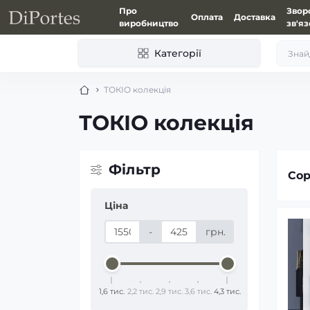
Про
Звор
Оплата
Доставка
виробництво
зв'я
Категорії
ТОКІО колекція
ТОКІО колекція
Фiльтр
Сор
Ціна
-
грн.
1,6 тис.
2,2 тис.
2,9 тис.
3,6 тис.
4,3 тис.